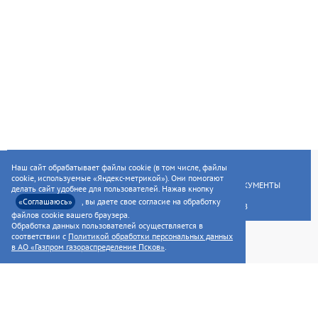
ГЛАВНАЯ
УСЛУГИ НАСЕЛЕНИЮ
Наш сайт обрабатывает файлы cookie (в том числе, файлы
cookie, используемые «Яндекс-метрикой»). Они помогают
УСЛУГИ ПРЕДПРИЯТИЯМ
НОРМАТИВНЫЕ ДОКУМЕНТЫ
делать сайт удобнее для пользователей. Нажав кнопку
«Соглашаюсь»
, вы даете свое согласие на обработку
РАСКРЫТИЕ ИНФОРМАЦИИ ДЛЯ АКЦИОНЕРОВ
файлов cookie вашего браузера.
Обработка данных пользователей осуществляется в
соответствии с
Политикой обработки персональных данных
в АО «Газпром газораспределение Псков»
.
©2014—2026, AO «ГАЗПРОМ ГАЗОРАСПРЕДЕЛЕНИЕ ПСКОВ»
Сall-центр