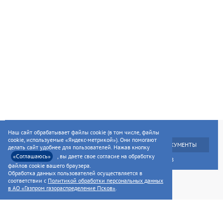
ГЛАВНАЯ
УСЛУГИ НАСЕЛЕНИЮ
Наш сайт обрабатывает файлы cookie (в том числе, файлы
cookie, используемые «Яндекс-метрикой»). Они помогают
УСЛУГИ ПРЕДПРИЯТИЯМ
НОРМАТИВНЫЕ ДОКУМЕНТЫ
делать сайт удобнее для пользователей. Нажав кнопку
«Соглашаюсь»
, вы даете свое согласие на обработку
РАСКРЫТИЕ ИНФОРМАЦИИ ДЛЯ АКЦИОНЕРОВ
файлов cookie вашего браузера.
Обработка данных пользователей осуществляется в
соответствии с
Политикой обработки персональных данных
в АО «Газпром газораспределение Псков»
.
©2014—2026, AO «ГАЗПРОМ ГАЗОРАСПРЕДЕЛЕНИЕ ПСКОВ»