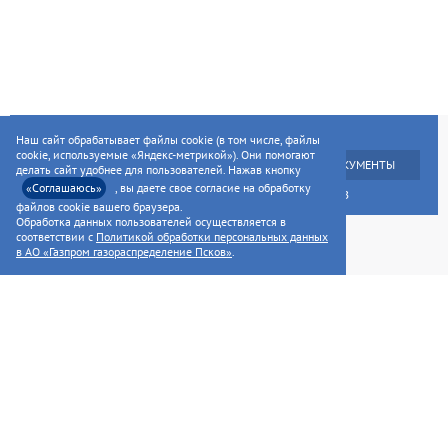
ГЛАВНАЯ
УСЛУГИ НАСЕЛЕНИЮ
Наш сайт обрабатывает файлы cookie (в том числе, файлы
cookie, используемые «Яндекс-метрикой»). Они помогают
УСЛУГИ ПРЕДПРИЯТИЯМ
НОРМАТИВНЫЕ ДОКУМЕНТЫ
делать сайт удобнее для пользователей. Нажав кнопку
«Соглашаюсь»
, вы даете свое согласие на обработку
РАСКРЫТИЕ ИНФОРМАЦИИ ДЛЯ АКЦИОНЕРОВ
файлов cookie вашего браузера.
Обработка данных пользователей осуществляется в
соответствии с
Политикой обработки персональных данных
в АО «Газпром газораспределение Псков»
.
©2014—2026, AO «ГАЗПРОМ ГАЗОРАСПРЕДЕЛЕНИЕ ПСКОВ»
Сall-центр
+7(8112)
59-50-50; 8(800)350-59-01
Генеральный директор
+7
(8112)79-01-01