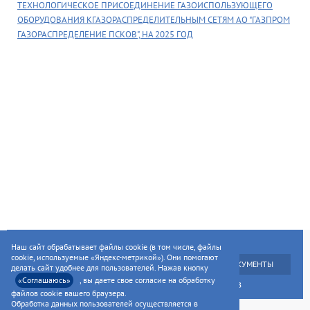
ТЕХНОЛОГИЧЕСКОЕ ПРИСОЕДИНЕНИЕ ГАЗОИСПОЛЬЗУЮЩЕГО
ОБОРУДОВАНИЯ КГАЗОРАСПРЕДЕЛИТЕЛЬНЫМ СЕТЯМ АО "ГАЗПРОМ
ГАЗОРАСПРЕДЕЛЕНИЕ ПСКОВ", НА 2025 ГОД
ГЛАВНАЯ
УСЛУГИ НАСЕЛЕНИЮ
Наш сайт обрабатывает файлы cookie (в том числе, файлы
cookie, используемые «Яндекс-метрикой»). Они помогают
УСЛУГИ ПРЕДПРИЯТИЯМ
НОРМАТИВНЫЕ ДОКУМЕНТЫ
делать сайт удобнее для пользователей. Нажав кнопку
«Соглашаюсь»
, вы даете свое согласие на обработку
РАСКРЫТИЕ ИНФОРМАЦИИ ДЛЯ АКЦИОНЕРОВ
файлов cookie вашего браузера.
Обработка данных пользователей осуществляется в