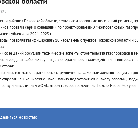
овской области
2022
ести районов Псковской области, сельских и городских поселений региона, п
иков провели серию совещаний по проектированию 9 межпоселковых газопро
ации субъекта на 2021-2025 гг.
воды позволят газифицировать 10 населённых пунктов Псковской области и 
с».
ки совещаний обсудили технические аспекты строительства газопроводов и и
были созданы рабочие группы для оперативного взаимодействия в вопросах п
 строек.
 начинается этап оперативного сотрудничества районной администрации с пр
ектирования. Очень важно максимально подготовиться к началу работы», - под
льству и инвестициям АО «Газпром газораспределение Псков» Игорь Мелузов.
делиться новостью: