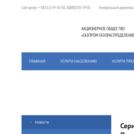
Сall-центр:
+7(8112) 59-50-50; 8(800)350-59-01
Генеральный директор
АКЦИОНЕРНОЕ ОБЩЕСТВО
«ГАЗПРОМ ГАЗОРАСПРЕДЕЛЕНИЕ
ГЛАВНАЯ
УСЛУГИ НАСЕЛЕНИЮ
УСЛУГИ ПР
Главная
/
Пресс-центр
/
Новости
/
Серия совещаний по про
Новости
Сер