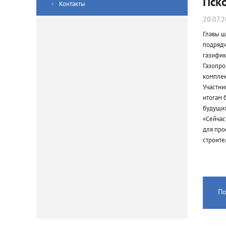
Пск
Контакты
20.07.
Главы ш
подрядч
газифик
Газопро
комплек
Участни
итогам 
будущих
«Сейчас
для про
строите
По