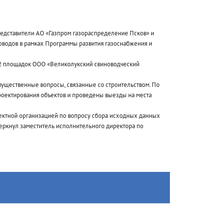
редставители АО «Газпром газораспределение Псков» и
водов в рамках Программы развития газоснабжения и
12 площадок ООО «Великолукский свиноводческий
мущественные вопросы, связанные со строительством. По
роектирования объектов и проведены выезды на места
оектной организацией по вопросу сбора исходных данных
черкнул заместитель исполнительного директора по