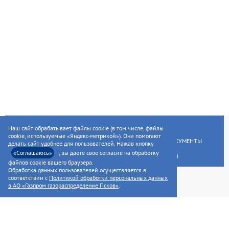
ГЛАВНАЯ
УСЛУГИ НАСЕЛЕНИЮ
Наш сайт обрабатывает файлы cookie (в том числе, файлы
cookie, используемые «Яндекс-метрикой»). Они помогают
УСЛУГИ ПРЕДПРИЯТИЯМ
НОРМАТИВНЫЕ ДОКУМЕНТЫ
делать сайт удобнее для пользователей. Нажав кнопку
«Соглашаюсь»
, вы даете свое согласие на обработку
РАСКРЫТИЕ ИНФОРМАЦИИ ДЛЯ АКЦИОНЕРОВ
файлов cookie вашего браузера.
Обработка данных пользователей осуществляется в
соответствии с
Политикой обработки персональных данных
в АО «Газпром газораспределение Псков»
.
©2014—2026, AO «ГАЗПРОМ ГАЗОРАСПРЕДЕЛЕНИЕ ПСКОВ»