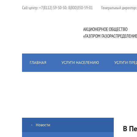
Сall-центр:
+7(8112) 59-50-50; 8(800)350-59-01
Генеральный директор
АКЦИОНЕРНОЕ ОБЩЕСТВО
«ГАЗПРОМ ГАЗОРАСПРЕДЕЛЕНИЕ
ГЛАВНАЯ
УСЛУГИ НАСЕЛЕНИЮ
УСЛУГИ ПР
Главная
/
Пресс-центр
/
Новости
/
В Печорском районе нача
Новости
В П