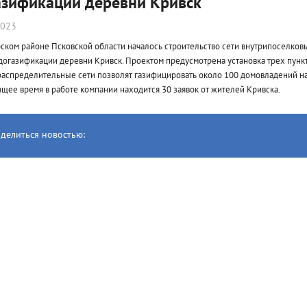
азификации деревни Кривск
2023
ском районе Псковской области началось строительство сети внутрипоселков
догазификации деревни Кривск. Проектом предусмотрена установка трех пункт
аспределительные сети позволят газифицировать около 100 домовладений на
ящее время в работе компании находится 30 заявок от жителей Кривска.
делиться новостью: