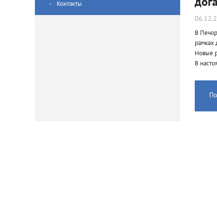
дог
Контакты
06.12.
В Печор
рамках 
Новые р
В насто
По