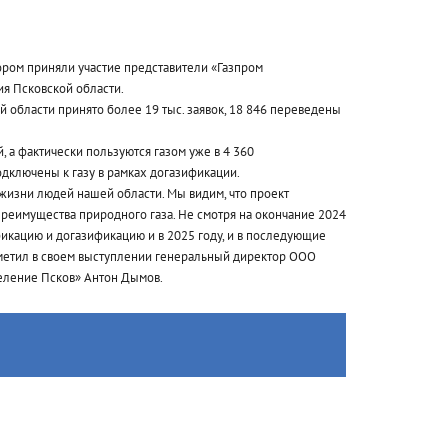
тором приняли участие представители «Газпром
ия Псковской области.
 области принято более 19 тыс. заявок, 18 846 переведены
, а фактически пользуются газом уже в 4 360
дключены к газу в рамках догазификации.
жизни людей нашей области. Мы видим, что проект
преимущества природного газа. Не смотря на окончание 2024
икацию и догазификацию и в 2025 году, и в последующие
отметил в своем выступлении генеральный директор ООО
еление Псков» Антон Дымов.