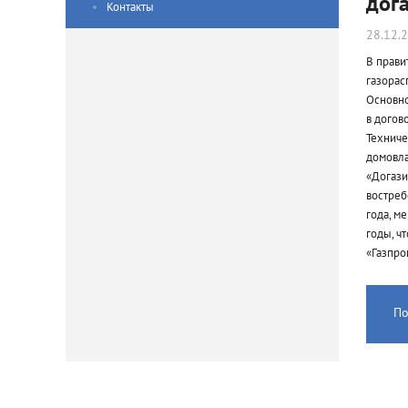
дог
Контакты
28.12.
В прави
газорас
Основно
в догов
Техниче
домовла
«Догази
востреб
года, м
годы, ч
«Газпро
По