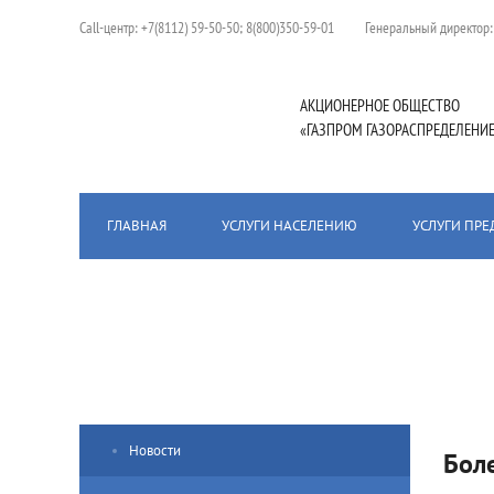
Сall-центр:
+7(8112) 59-50-50; 8(800)350-59-01
Генеральный директор
АКЦИОНЕРНОЕ ОБЩЕСТВО
«ГАЗПРОМ ГАЗОРАСПРЕДЕЛЕНИЕ
ГЛАВНАЯ
УСЛУГИ НАСЕЛЕНИЮ
УСЛУГИ ПР
Главная
/
Пресс-центр
/
Новости
/
Более 2000 домовладений
Новости
Бол