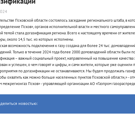
азификации
2024
тельстве Псковской области состоялось заседание регионального штаба, в ко
пределение Псков», органов исполнительной власти и местного самоуправлен
й темой стала догазификация региона. Всего к настоящему времени от жителей
оры, около 14,5 тыс. из которых исполнены.
ская возможность подключения к газу создана для более 24 тыс. домовладений
дений. Только в течение 2024 года более 2000 домовладений области были по
фикация – важный социальный проект, направленный на повышение качества 
ован и успешен, о чем говорят и цифры, и сами жители, которые уже оценили 
ероприятия по догазификации не останавливаются. Мы будем продолжать газиф
тобы охватить как можно больше населенных пунктов Псковской области,» - 
м межрегионгаз Псков» - управляющей организации АО «Газпром газораспред
делиться новостью: