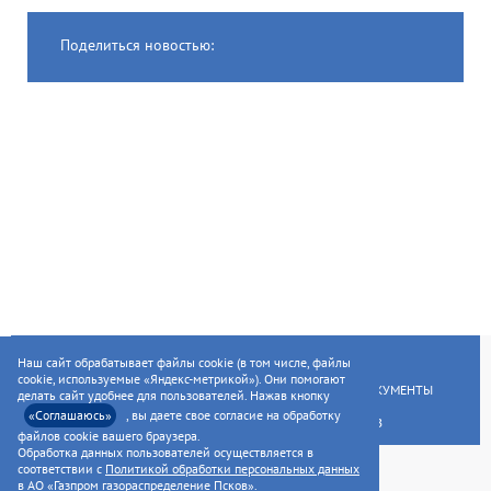
Поделиться новостью:
ГЛАВНАЯ
УСЛУГИ НАСЕЛЕНИЮ
Наш сайт обрабатывает файлы cookie (в том числе, файлы
cookie, используемые «Яндекс-метрикой»). Они помогают
УСЛУГИ ПРЕДПРИЯТИЯМ
НОРМАТИВНЫЕ ДОКУМЕНТЫ
делать сайт удобнее для пользователей. Нажав кнопку
«Соглашаюсь»
, вы даете свое согласие на обработку
РАСКРЫТИЕ ИНФОРМАЦИИ ДЛЯ АКЦИОНЕРОВ
файлов cookie вашего браузера.
Обработка данных пользователей осуществляется в
соответствии с
Политикой обработки персональных данных
в АО «Газпром газораспределение Псков»
.