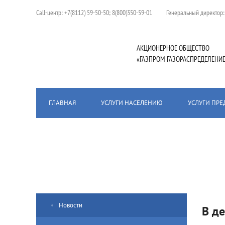
Сall-центр:
+7(8112) 59-50-50; 8(800)350-59-01
Генеральный директор
АКЦИОНЕРНОЕ ОБЩЕСТВО
«ГАЗПРОМ ГАЗОРАСПРЕДЕЛЕНИЕ
ГЛАВНАЯ
УСЛУГИ НАСЕЛЕНИЮ
УСЛУГИ ПР
Главная
/
Пресс-центр
/
Новости
/
В деревне Струково Пско
Новости
В д