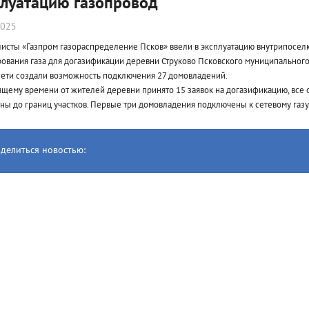
плуатацию газопровод
2025
исты «Газпром газораспределение Псков» ввели в эксплуатацию внутрипоселк
ования газа для догазификации деревни Струково Псковского муниципального
ети создали возможность подключения 27 домовладений.
ящему времени от жителей деревни принято 15 заявок на догазификацию, все 
ны до границ участков. Первые три домовладения подключены к сетевому газу
делиться новостью: