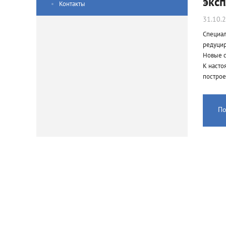
экс
Контакты
31.10.
Специал
редуцир
Новые с
К насто
построе
По