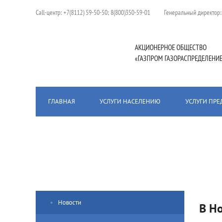
Сall-центр:
+7(8112) 59-50-50; 8(800)350-59-01
Генеральный директор
АКЦИОНЕРНОЕ ОБЩЕСТВО
«ГАЗПРОМ ГАЗОРАСПРЕДЕЛЕНИЕ
ГЛАВНАЯ
УСЛУГИ НАСЕЛЕНИЮ
УСЛУГИ ПР
Главная
/
Пресс-центр
/
Новости
/
В Новосокольническом м
Новости
В Н