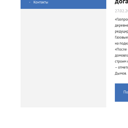
дог
Контакты
27.02.
«Газпро
деревне
редуцир
Газовые
на подк
«После 
домовла
строим 
– отмет
Дымов.
По