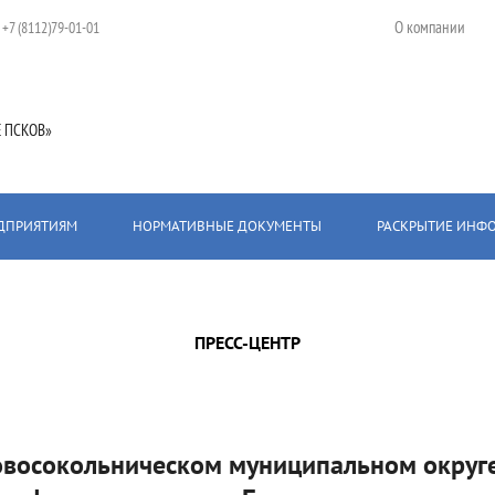
О компании
:
+7 (8112)79-01-01
 ПСКОВ»
ЕДПРИЯТИЯМ
НОРМАТИВНЫЕ ДОКУМЕНТЫ
РАСКРЫТИЕ ИНФ
униципальном округе построен газопровод для догазификации деревни Бурех
ПРЕСС-ЦЕНТР
овосокольническом муниципальном округе