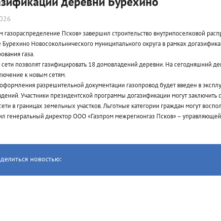
азификации деревни Бурехино
2026
м газораспределение Псков» завершил строительство внутрипоселковой расп
 Бурехино Новосокольнического муниципального округа в рамках догазифика
ования газа.
 сети позволят газифицировать 18 домовладений деревни. На сегодняшний де
лючение к новым сетям.
оформления разрешительной документации газопровод будет введен в эксплу
дений. Участники президентской программы догазификации могут заключить с
сети в границах земельных участков. Льготные категории граждан могут вос
ил генеральный директор ООО «Газпром межрегионгаз Псков» – управляющей
делиться новостью: