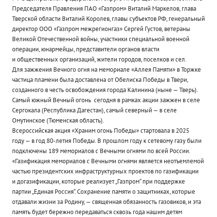
Председателя Правления ПАО «Газпром» Виталий Маркелов, глава
Тверской области Виталий Королев, главы субъектов РФ, генеральный
директор ООО «Газпром межрегионгаз» Сергей Густов, ветераны
Великой Отечественной войны, участники специальной военной
операции, юнармейцы, представители органов власти
и общественных организаций, жители городов, поселков и сел.
Для зажжения Вечного огня на мемориале «Аллея Памяти» в Торжке
частица пламени была доставлена от Обелиска Победы в Твери,
созданного в честь освобождения города Калинина (ныне — Тверь).
Самый южный Вечный огонь сегодня в рамках акции зажжен в селе
Сергокала (Республика Дагестан), самый северный — в селе
Омутинское (Тюменская область).
Всероссийская акция «Храним огонь Победы» стартовала в 2025
году — в год 80-летия Победы. В прошлом году к сетевому газу были
подключены 189 мемориалов с Вечными огнями по всей России.
«Газификация мемориалов с Вечными огнями является неотъемлемой
частью президентских инфраструктурных проектов по газификации
и догазификации, которые реализует „Газпром“ при поддержке
партии „Единая Россия“. Сохранение памяти о защитниках, которые
отдавали жизни за Родину, — священная обязанность газовиков, и эта
память будет бережно передаваться сквозь года нашим детям