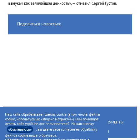
и внукам как величайшая ценность», — отметил Сергей Густов.
Поделиться новостью:
ГЛАВНАЯ
УСЛУГИ НАСЕЛЕНИЮ
Наш сайт обрабатывает файлы cookie (в том числе, файлы
cookie, используемые «Яндекс-метрикой»). Они помогают
УСЛУГИ ПРЕДПРИЯТИЯМ
НОРМАТИВНЫЕ ДОКУМЕНТЫ
делать сайт удобнее для пользователей. Нажав кнопку
«Соглашаюсь»
, вы даете свое согласие на обработку
РАСКРЫТИЕ ИНФОРМАЦИИ ДЛЯ АКЦИОНЕРОВ
файлов cookie вашего браузера.
Обработка данных пользователей осуществляется в