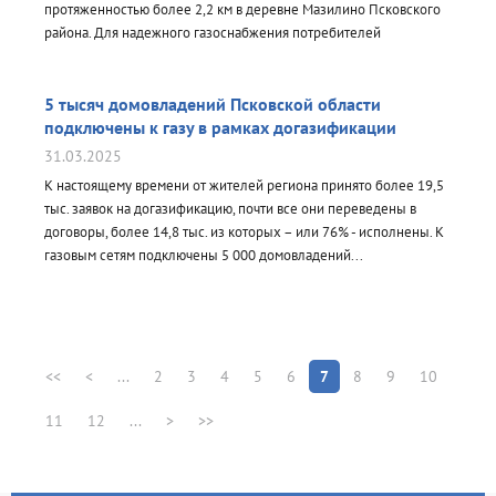
протяженностью более 2,2 км в деревне Мазилино Псковского
района. Для надежного газоснабжения потребителей
установлен пункт редуцирования газа.
5 тысяч домовладений Псковской области
подключены к газу в рамках догазификации
31.03.2025
К настоящему времени от жителей региона принято более 19,5
тыс. заявок на догазификацию, почти все они переведены в
договоры, более 14,8 тыс. из которых – или 76% - исполнены. К
газовым сетям подключены 5 000 домовладений...
<<
<
...
2
3
4
5
6
7
8
9
10
11
12
...
>
>>