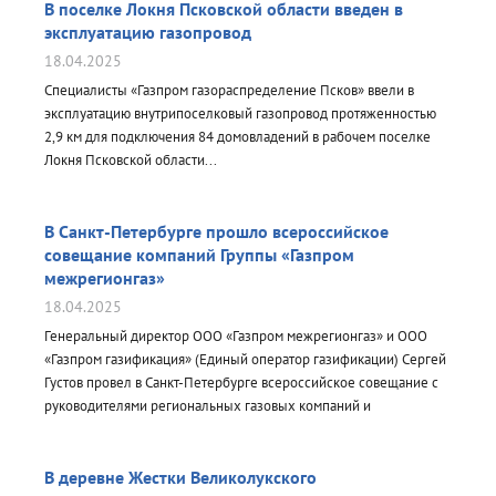
В поселке Локня Псковской области введен в
эксплуатацию газопровод
18.04.2025
Специалисты «Газпром газораспределение Псков» ввели в
эксплуатацию внутрипоселковый газопровод протяженностью
2,9 км для подключения 84 домовладений в рабочем поселке
Локня Псковской области...
В Санкт-Петербурге прошло всероссийское
совещание компаний Группы «Газпром
межрегионгаз»
18.04.2025
Генеральный директор ООО «Газпром межрегионгаз» и ООО
«Газпром газификация» (Единый оператор газификации) Сергей
Густов провел в Санкт-Петербурге всероссийское совещание с
руководителями региональных газовых компаний и
газораспределительных организаций, входящих в Группу
«Газпром межрегионгаз». В мероприятии приняли участие
представители руководства ПАО «Газпром». Псковские газовые
В деревне Жестки Великолукского