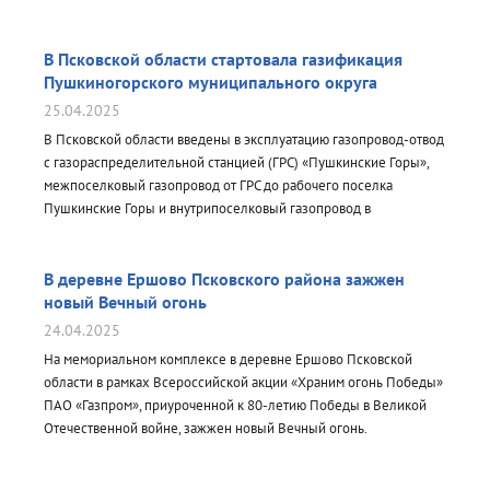
В Псковской области стартовала газификация
Пушкиногорского муниципального округа
25.04.2025
В Псковской области введены в эксплуатацию газопровод-отвод
с газораспределительной станцией (ГРС) «Пушкинские Горы»,
межпоселковый газопровод от ГРС до рабочего поселка
Пушкинские Горы и внутрипоселковый газопровод в
населенном пункте...
В деревне Ершово Псковского района зажжен
новый Вечный огонь
24.04.2025
На мемориальном комплексе в деревне Ершово Псковской
области в рамках Всероссийской акции «Храним огонь Победы»
ПАО «Газпром», приуроченной к 80-летию Победы в Великой
Отечественной войне, зажжен новый Вечный огонь.