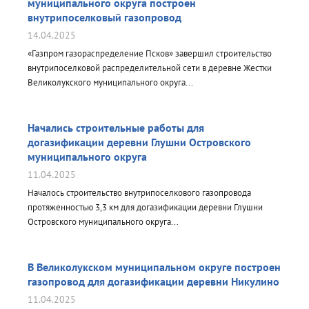
компании представил генеральный директор ООО «Газпром
муниципального округа построен
межрегионгаз Псков – управляющей организации АО «Газпром
внутрипоселковый газопровод
газораспределение Псков» Антон Дымов...
14.04.2025
«Газпром газораспределение Псков» завершил строительство
внутрипоселковой распределительной сети в деревне Жестки
Великолукского муниципального округа...
Начались строительные работы для
догазификации деревни Глушни Островского
муниципального округа
11.04.2025
Началось строительство внутрипоселкового газопровода
протяженностью 3,3 км для догазификации деревни Глушни
Островского муниципального округа...
В Великолукском муниципальном округе построен
газопровод для догазификации деревни Никулино
11.04.2025